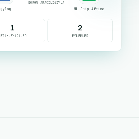
EGROW ARACILIĞIYLA
igylog
ML Ship Africa
1
2
TETIKLEYICILER
EYLEMLER