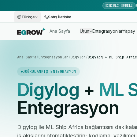
SINIRLI SÜRELI
Türkçe
Satış İletişim
Ana Sayfa
Ürün
Entegrasyonlar
Yapay 
Ana Sayfa
/
Entegrasyonlar
/
Digylog
/
Digylog + ML Ship Afric
DOĞRULANMIŞ ENTEGRASYON
Digylog
+
ML S
Entegrasyon
Digylog ile ML Ship Africa bağlantısını dakikala
iş akışlarını otomatikleştirin; kodlama, yazılım