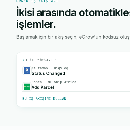
ÖRNEK IŞ AKIŞLARI
İkisi arasında otomatikle
işlemler.
Başlamak için bir akış seçin, eGrow'un kodsuz oluştu
⚡
TETIKLEYICI
→
EYLEM
Ne zaman · Digylog
Status Changed
Sonra · ML Ship Africa
Add Parcel
BU IŞ AKIŞINI KULLAN