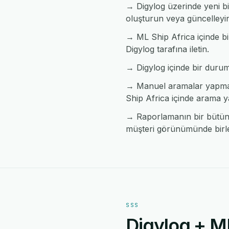
→ Digylog üzerinde yeni bi
oluşturun veya güncelleyi
→ ML Ship Africa içinde bi
Digylog tarafına iletin.
→ Digylog içinde bir durum d
→ Manuel aramalar yapmad
Ship Africa içinde arama y
→ Raporlamanın bir bütün h
müşteri görünümünde birleş
SSS
Digylog + M