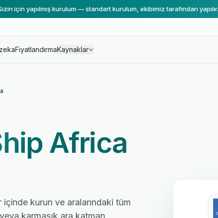
Sizin için yapılmış kurulum — standart kurulum, ekibimiz tarafından yapılır
zeka
Fiyatlandırma
Kaynaklar
a
hip Africa
r içinde kurun ve aralarındaki tüm
cı veya karmaşık ara katman