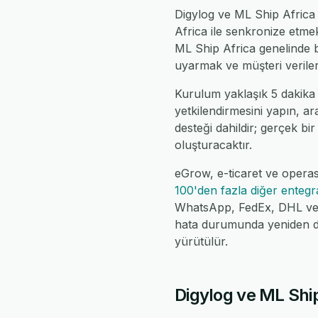
Digylog ve ML Ship Africa a
Africa ile senkronize etmek
ML Ship Africa genelinde b
uyarmak ve müşteri verileri
Kurulum yaklaşık 5 dakika 
yetkilendirmesini yapın, ar
desteği dahildir; gerçek bir
oluşturacaktır.
eGrow, e-ticaret ve operas
100'den fazla diğer enteg
WhatsApp, FedEx, DHL ve da
hata durumunda yeniden de
yürütülür.
Digylog ve ML Ship