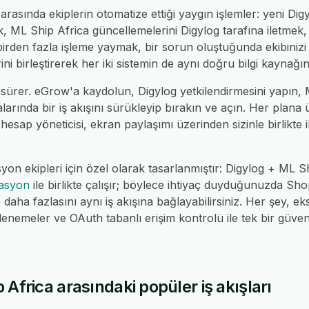
rasında ekiplerin otomatize ettiği yaygın işlemler: yeni Dig
, ML Ship Africa güncellemelerini Digylog tarafına iletmek, D
irden fazla işleme yaymak, bir sorun oluştuğunda ekibiniz
ni birleştirerek her iki sistemin de aynı doğru bilgi kaynağı
sürer. eGrow'a kaydolun, Digylog yetkilendirmesini yapın, 
alarında bir iş akışını sürükleyip bırakın ve açın. Her plana
 hesap yöneticisi, ekran paylaşımı üzerinden sizinle birlikte il
yon ekipleri için özel olarak tasarlanmıştır: Digylog + ML 
rasyon
ile birlikte çalışır; böylece ihtiyaç duyduğunuzda 
ha fazlasını aynı iş akışına bağlayabilirsiniz. Her şey, eks
nemeler ve OAuth tabanlı erişim kontrolü ile tek bir güv
 Africa arasındaki popüler iş akışları