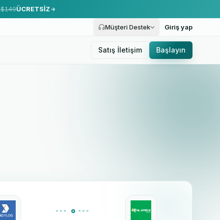
.
$149
ÜCRETSİZ
Müşteri Destek
Giriş yap
Satış İletişim
Başlayın