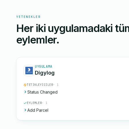
YETENEKLER
Her iki uygulamadaki tüm
eylemler.
UYGULAMA
Digylog
TETIKLEYICILER
· 1
Status Changed
EYLEMLER
· 1
Add Parcel