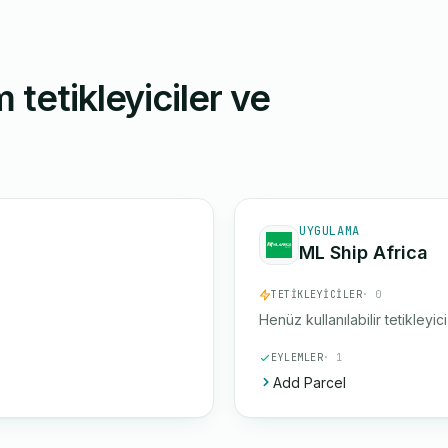
 tetikleyiciler ve
UYGULAMA
ML Ship Africa
TETIKLEYICILER
· 0
Henüz kullanılabilir tetikleyic
EYLEMLER
· 1
Add Parcel