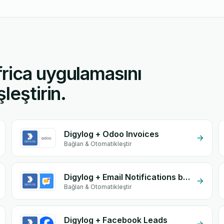
rica uygulamasını
leştirin.
Digylog + Odoo Invoices
Bağlan & Otomatikleştir
Digylog + Email Notifications by eGrow
Bağlan & Otomatikleştir
Digylog + Facebook Leads