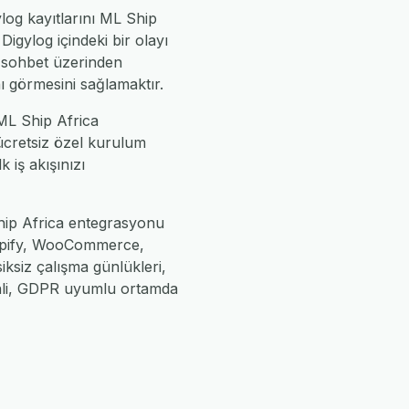
ylog kayıtlarını ML Ship
igylog içindeki bir olayı
i sohbet üzerinden
nı görmesini sağlamaktır.
ML Ship Africa
 ücretsiz özel kurulum
k iş akışınızı
Ship Africa entegrasyonu
Shopify, WooCommerce,
iksiz çalışma günlükleri,
enli, GDPR uyumlu ortamda