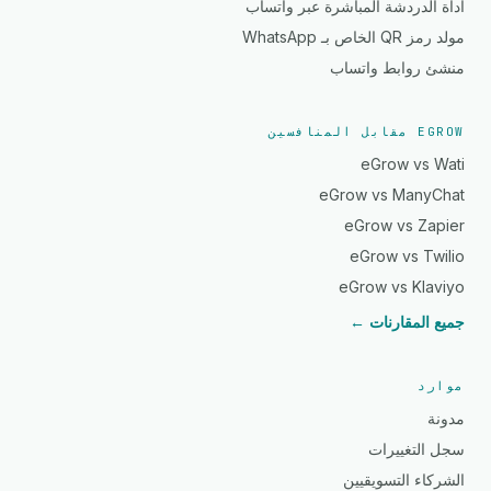
أداة الدردشة المباشرة عبر واتساب
مولد رمز QR الخاص بـ WhatsApp
منشئ روابط واتساب
EGROW مقابل المنافسين
eGrow vs Wati
eGrow vs ManyChat
eGrow vs Zapier
eGrow vs Twilio
eGrow vs Klaviyo
جميع المقارنات ←
موارد
مدونة
سجل التغييرات
الشركاء التسويقيين