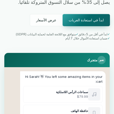
يصل إلى 35% من سلال التسوق المتروكة تلقائياً.
ابدأ في استعادة العربات
عرض الأسعار
✓
ابدأ في أقل من 5 دقائق
✓
متوافق مع اللائحة العامة لحماية البيانات (GDPR)
✓
ضمان استعادة الأموال خلال 7 أيام
متجرك
نعم
Hi Sarah! 👋 You left some amazing items in your
cart:
سماعات الرأس اللاسلكية
$79.99
حافظة الهاتف