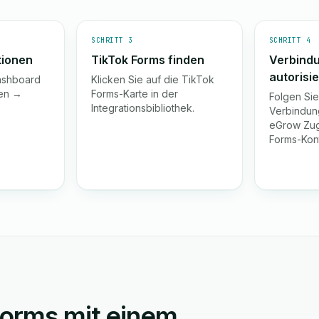
SCHRITT 3
SCHRITT 4
tionen
TikTok Forms finden
Verbind
autorisi
ashboard
Klicken Sie auf die TikTok
gen →
Forms-Karte in der
Folgen Si
Integrationsbibliothek.
Verbindun
eGrow Zugr
Forms-Kon
Forms mit einem