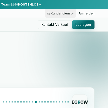
m Team.
$149
KOSTENLOS
Kundendienst
Anmelden
Kontakt Verkauf
Loslegen
EG
R
OW