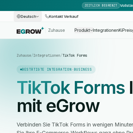
Vollst
ZEITLICH BEGRENZT
Deutsch
Kontakt Verkauf
Zuhause
Produkt
Integrationen
Ki
Preis
Zuhause
/
Integrationen
/
TikTok Forms
BESTÄTIGTE INTEGRATION
·
BUSINESS
TikTok Forms
mit eGrow
Verbinden Sie TikTok Forms in wenigen Minute
Sie Ihre E-Commerce-Workflows ganz ohne Pro