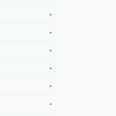
+
+
+
+
+
+