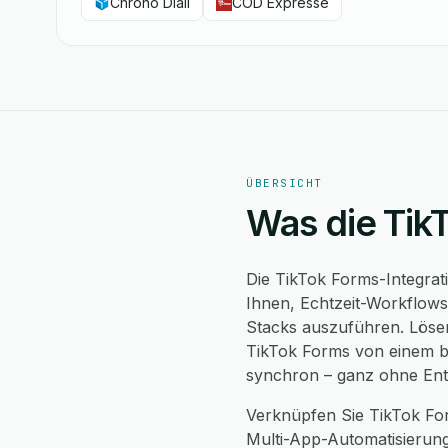
Chrono Diali
COD Expresse
ÜBERSICHT
Was die Tik
Die TikTok Forms-Integrat
Ihnen, Echtzeit-Workflo
Stacks auszuführen. Lösen
TikTok Forms von einem be
synchron – ganz ohne Ent
Verknüpfen Sie TikTok Fo
Multi-App-Automatisierung