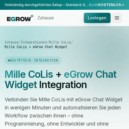
Vollständig durchgeführtes Setup – Standard-Setup, durchgeführt von unserem Team.
$149
KOSTENLOS
Zuhause
Loslegen
Zuhause
/
Integrationen
/
Mille CoLis
/
Mille CoLis + eGrow Chat Widget
BESTÄTIGTE INTEGRATION
Mille CoLis
+
eGrow Chat
Widget
Integration
Verbinden Sie Mille CoLis mit eGrow Chat Widget
in wenigen Minuten und automatisieren Sie jeden
Workflow zwischen ihnen – ohne
Programmierung, ohne Entwickler und ohne