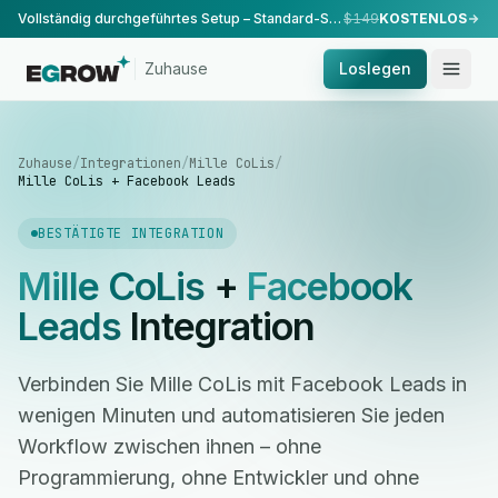
Vollständig durchgeführtes Setup – Standard-Setup, durchgeführt von unserem Team.
$149
KOSTENLOS
Zuhause
Loslegen
Zuhause
/
Integrationen
/
Mille CoLis
/
Mille CoLis + Facebook Leads
BESTÄTIGTE INTEGRATION
Mille CoLis
+
Facebook
Leads
Integration
Verbinden Sie Mille CoLis mit Facebook Leads in
wenigen Minuten und automatisieren Sie jeden
Workflow zwischen ihnen – ohne
Programmierung, ohne Entwickler und ohne