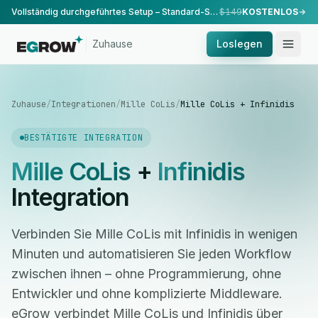
Vollständig durchgeführtes Setup – Standard-Setup, durchgeführt von unserem Team.
$149
KOSTENLOS
Zuhause
Loslegen
Zuhause
/
Integrationen
/
Mille CoLis
/
Mille CoLis + Infinidis
BESTÄTIGTE INTEGRATION
Mille CoLis
+
Infinidis
Integration
Verbinden Sie Mille CoLis mit Infinidis in wenigen
Minuten und automatisieren Sie jeden Workflow
zwischen ihnen – ohne Programmierung, ohne
Entwickler und ohne komplizierte Middleware.
eGrow verbindet Mille CoLis und Infinidis über