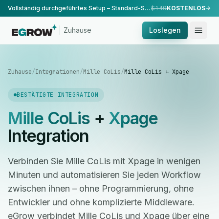
Vollständig durchgeführtes Setup – Standard-Setup, durchgeführt von unserem Team.
$149
KOSTENLOS
Zuhause
Loslegen
Zuhause
/
Integrationen
/
Mille CoLis
/
Mille CoLis + Xpage
BESTÄTIGTE INTEGRATION
Mille CoLis
+
Xpage
Integration
Verbinden Sie Mille CoLis mit Xpage in wenigen
Minuten und automatisieren Sie jeden Workflow
zwischen ihnen – ohne Programmierung, ohne
Entwickler und ohne komplizierte Middleware.
eGrow verbindet Mille CoLis und Xpage über eine