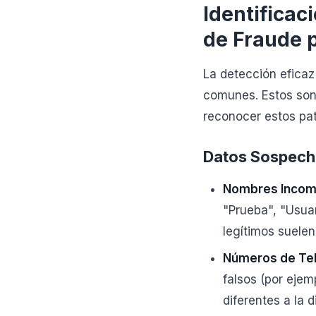
Identificac
de Fraude 
La detección eficaz
comunes. Estos son 
reconocer estos pat
Datos Sospecho
Nombres Incomp
"Prueba", "Usuar
legítimos suele
Números de Telé
falsos (por eje
diferentes a la 