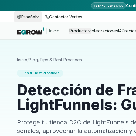
Confi
TIEMPO LIMITADO
Español
Contactar Ventas
Inicio
Producto
Integraciones
IA
Precio
Inicio
/
Blog
/
Tips & Best Practices
Tips & Best Practices
Detección de F
LightFunnels: G
Protege tu tienda D2C de LightFunnels de
señales, aprovechar la automatización y 