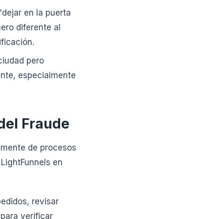
dejar en la puerta
ero diferente al
ificación.
ciudad pero
ente, especialmente
 del Fraude
icamente de procesos
 LightFunnels en
didos, revisar
ara verificar