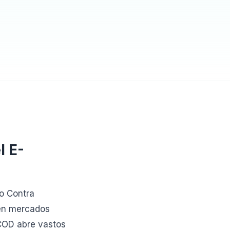
l E-
o Contra
 en mercados
 COD abre vastos