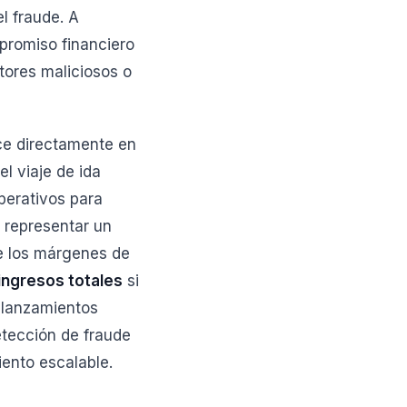
l fraude. A
promiso financiero
ctores maliciosos o
uce directamente en
l viaje de ida
perativos para
 representar un
te los márgenes de
ingresos totales
si
r lanzamientos
etección de fraude
iento escalable.