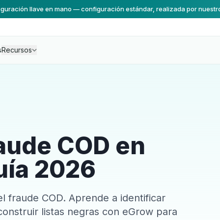
guración llave en mano — configuración estándar, realizada por nuestr
s
Recursos
raude COD en
uía 2026
l fraude COD. Aprende a identificar
construir listas negras con eGrow para