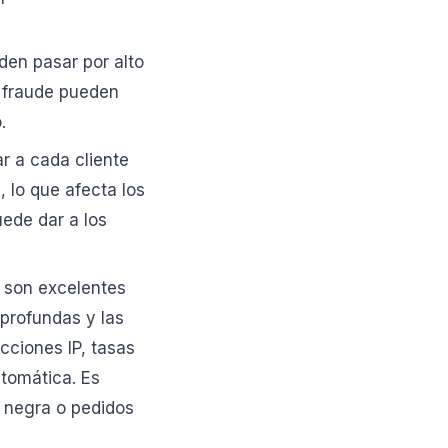
den pasar por alto
e fraude pueden
.
r a cada cliente
 lo que afecta los
uede dar a los
 son excelentes
 profundas y las
cciones IP, tasas
utomática. Es
a negra o pedidos