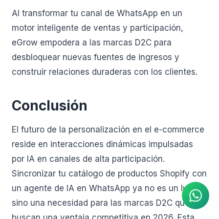
Al transformar tu canal de WhatsApp en un
motor inteligente de ventas y participación,
eGrow empodera a las marcas D2C para
desbloquear nuevas fuentes de ingresos y
construir relaciones duraderas con los clientes.
Conclusión
El futuro de la personalización en el e-commerce
reside en interacciones dinámicas impulsadas
Agente de IA
por IA en canales de alta participación.
Respuestas instantáneas en
WhatsApp
Sincronizar tu catálogo de productos Shopify con
un agente de IA en WhatsApp ya no es un lujo,
sino una necesidad para las marcas D2C que
buscan una ventaja competitiva en 2026. Esta