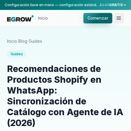
Configuración llave en mano — configuración estándar, realizada por nuestro equipo.
$149
GRATIS
Inicio
Comenzar
Inicio
/
Blog
/
Guides
Guides
Recomendaciones de
Productos Shopify en
WhatsApp:
Sincronización de
Catálogo con Agente de IA
(2026)