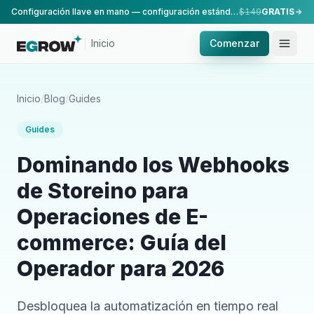
Configuración llave en mano — configuración estándar, realizada por nuestro equipo.
$149
GRATIS
Inicio
Comenzar
Inicio
/
Blog
/
Guides
Guides
Dominando los Webhooks
de Storeino para
Operaciones de E-
commerce: Guía del
Operador para 2026
Desbloquea la automatización en tiempo real