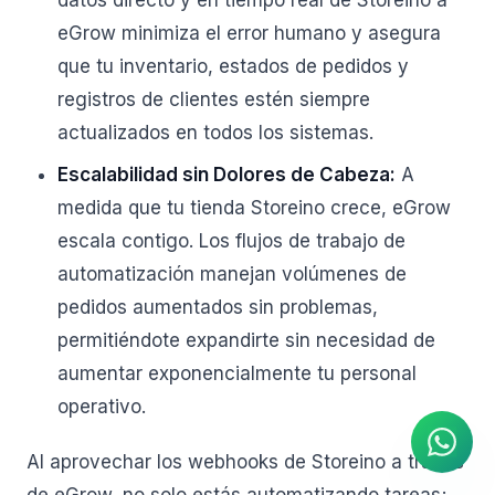
datos directo y en tiempo real de Storeino a
eGrow minimiza el error humano y asegura
que tu inventario, estados de pedidos y
registros de clientes estén siempre
actualizados en todos los sistemas.
Escalabilidad sin Dolores de Cabeza:
A
medida que tu tienda Storeino crece, eGrow
escala contigo. Los flujos de trabajo de
automatización manejan volúmenes de
pedidos aumentados sin problemas,
permitiéndote expandirte sin necesidad de
Agente de IA
Respuestas instantáneas en
aumentar exponencialmente tu personal
WhatsApp
operativo.
Al aprovechar los webhooks de Storeino a través