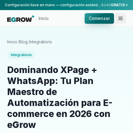
Configuración llave en mano — configuración estándar, realizada por nuestro equipo.
$149
GRATIS
Inicio
Comenzar
Inicio
/
Blog
/
Integrations
Integrations
Dominando XPage +
WhatsApp: Tu Plan
Maestro de
Automatización para E-
commerce en 2026 con
eGrow