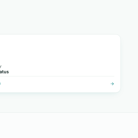
y
atus
O