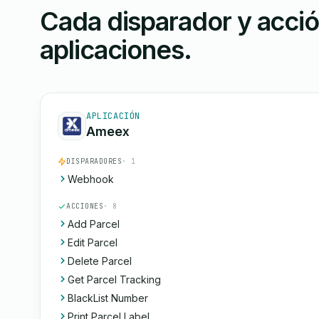
Cada disparador y acci
aplicaciones.
APLICACIÓN
Ameex
DISPARADORES
· 1
Webhook
ACCIONES
· 8
Add Parcel
Edit Parcel
Delete Parcel
Get Parcel Tracking
BlackList Number
Print Parcel Label