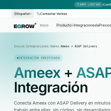
Confi
TIEMPO LIMITADO
Español
Contactar Ventas
Inicio
Producto
Integraciones
Ia
Precio
Inicio
/
Integraciones
/
Ameex
/
Ameex + ASAP Delivery
INTEGRACIÓN VERIFICADA
Ameex
+
ASAP
Integración
Conecta Ameex con ASAP Delivery en minutos y
trabajo entre ellas: sin código, sin desarrollad