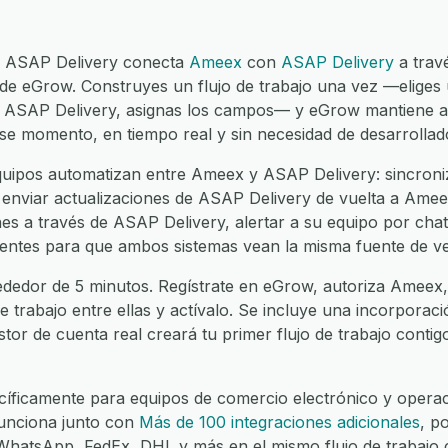
y ASAP Delivery conecta
Ameex
con
ASAP Delivery
a trav
 de eGrow. Construyes un flujo de trabajo una vez —eliges
n ASAP Delivery, asignas los campos— y eGrow mantiene a
ese momento, en tiempo real y sin necesidad de desarrollad
uipos automatizan entre Ameex y ASAP Delivery: sincroniz
nviar actualizaciones de ASAP Delivery de vuelta a Ameex,
s a través de ASAP Delivery, alertar a su equipo por chat
clientes para que ambos sistemas vean la misma fuente de v
ededor de 5 minutos. Regístrate en eGrow, autoriza Ameex,
de trabajo entre ellas y actívalo. Se incluye una incorporac
stor de cuenta real creará tu primer flujo de trabajo contig
íficamente para equipos de comercio electrónico y operaci
unciona junto con
Más de 100 integraciones adicionales
, p
atsApp, FedEx, DHL y más en el mismo flujo de trabajo c