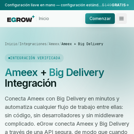
Configuración llave en mano — configuración estándar, realizada por nuestro equipo.
$149
GRATIS
Inicio
Comenzar
Inicio
/
Integraciones
/
Ameex
/
Ameex + Big Delivery
INTEGRACIÓN VERIFICADA
Ameex
+
Big Delivery
Integración
Conecta Ameex con Big Delivery en minutos y
automatiza cualquier flujo de trabajo entre ellas:
sin código, sin desarrolladores y sin middleware
complicado. eGrow conecta Ameex y Big Delivery
a través de una API segura, de modo que cuando