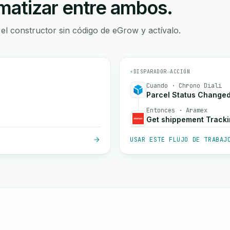
atizar entre ambos.
 el constructor sin código de eGrow y actívalo.
⚡
DISPARADOR
→
ACCIÓN
Cuando · Chrono Diali
Parcel Status Change
Entonces · Aramex
Get shippement Track
USAR ESTE FLUJO DE TRABAJ