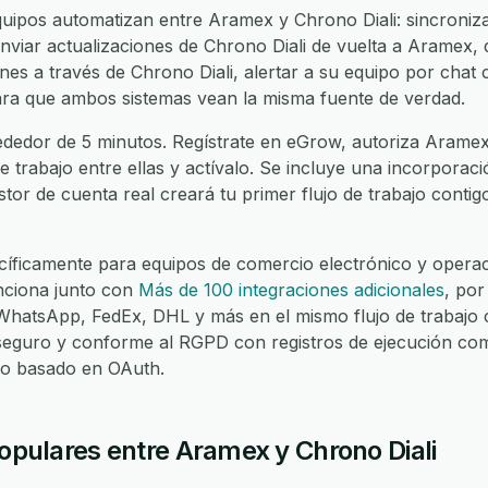
ipos automatizan entre Aramex y Chrono Diali: sincroniza
viar actualizaciones de Chrono Diali de vuelta a Aramex, d
es a través de Chrono Diali, alertar a su equipo por chat c
para que ambos sistemas vean la misma fuente de verdad.
ededor de 5 minutos. Regístrate en eGrow, autoriza Aramex,
de trabajo entre ellas y actívalo. Se incluye una incorporac
stor de cuenta real creará tu primer flujo de trabajo contig
íficamente para equipos de comercio electrónico y operaci
nciona junto con
Más de 100 integraciones adicionales
, por
atsApp, FedEx, DHL y más en el mismo flujo de trabajo c
seguro y conforme al RGPD con registros de ejecución com
eso basado en OAuth.
populares entre Aramex y Chrono Diali