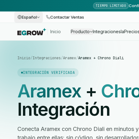
Confi
TIEMPO LIMITADO
Español
Contactar Ventas
Inicio
Producto
Integraciones
Ia
Precio
Inicio
/
Integraciones
/
Aramex
/
Aramex + Chrono Diali
INTEGRACIÓN VERIFICADA
Aramex
+
Chro
Integración
Conecta Aramex con Chrono Diali en minutos y 
trabajo entre ellas: sin código, sin desarrollad