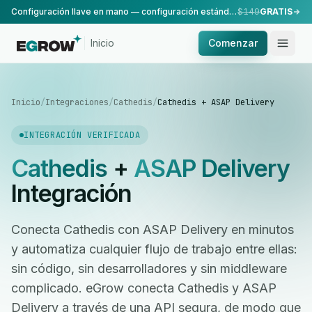
Configuración llave en mano — configuración estándar, realizada por nuestro equipo.
$149
GRATIS
Inicio
Comenzar
Inicio
/
Integraciones
/
Cathedis
/
Cathedis + ASAP Delivery
INTEGRACIÓN VERIFICADA
Cathedis
+
ASAP Delivery
Integración
Conecta Cathedis con ASAP Delivery en minutos
y automatiza cualquier flujo de trabajo entre ellas:
sin código, sin desarrolladores y sin middleware
complicado. eGrow conecta Cathedis y ASAP
Delivery a través de una API segura, de modo que