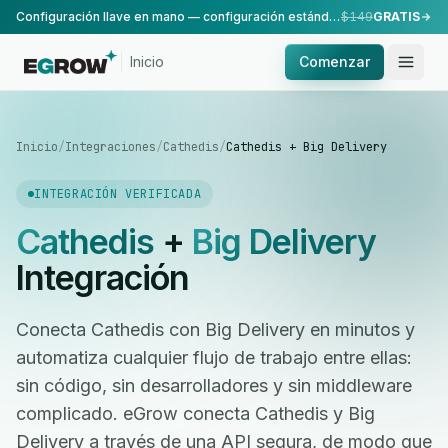
Configuración llave en mano — configuración estándar, realizada por nuestro equipo.
$149
GRATIS
Inicio
Comenzar
Inicio
/
Integraciones
/
Cathedis
/
Cathedis + Big Delivery
INTEGRACIÓN VERIFICADA
Cathedis
+
Big Delivery
Integración
Conecta Cathedis con Big Delivery en minutos y
automatiza cualquier flujo de trabajo entre ellas:
sin código, sin desarrolladores y sin middleware
complicado. eGrow conecta Cathedis y Big
Delivery a través de una API segura, de modo que