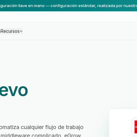
guración llave en mano — configuración estándar, realizada por nuestr
s
Recursos
evo
matiza cualquier flujo de trabajo
sin middleware complicado. eGrow