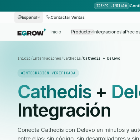
Confi
TIEMPO LIMITADO
Español
Contactar Ventas
Inicio
Producto
Integraciones
Ia
Precio
Inicio
/
Integraciones
/
Cathedis
/
Cathedis + Delevo
INTEGRACIÓN VERIFICADA
Cathedis
+
Del
Integración
Conecta Cathedis con Delevo en minutos y auto
entre ellas: sin código, sin desarrolladores y 