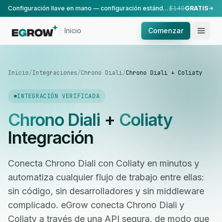
Configuración llave en mano — configuración estándar, realizada por nuestro equipo.
$149
GRATIS
Inicio
Comenzar
Inicio
/
Integraciones
/
Chrono Diali
/
Chrono Diali + Coliaty
INTEGRACIÓN VERIFICADA
Chrono Diali
+
Coliaty
Integración
Conecta Chrono Diali con Coliaty en minutos y
automatiza cualquier flujo de trabajo entre ellas:
sin código, sin desarrolladores y sin middleware
complicado. eGrow conecta Chrono Diali y
Coliaty a través de una API segura, de modo que