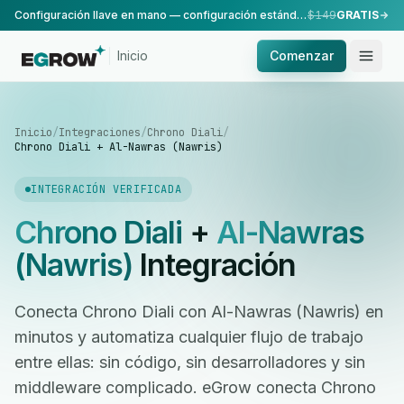
Configuración llave en mano — configuración estándar, realizada por nuestro equipo.
$149
GRATIS
Inicio
Comenzar
Inicio
/
Integraciones
/
Chrono Diali
/
Chrono Diali + Al-Nawras (Nawris)
INTEGRACIÓN VERIFICADA
Chrono Diali
+
Al-Nawras
(Nawris)
Integración
Conecta Chrono Diali con Al-Nawras (Nawris) en
minutos y automatiza cualquier flujo de trabajo
entre ellas: sin código, sin desarrolladores y sin
middleware complicado. eGrow conecta Chrono