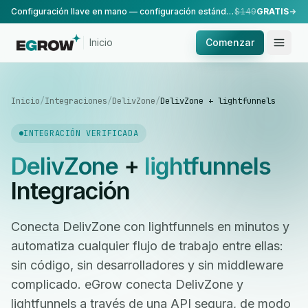
Configuración llave en mano — configuración estándar, realizada por nuestro equipo.
$149
GRATIS
Inicio
Comenzar
Inicio
/
Integraciones
/
DelivZone
/
DelivZone + lightfunnels
INTEGRACIÓN VERIFICADA
DelivZone
+
lightfunnels
Integración
Conecta DelivZone con lightfunnels en minutos y
automatiza cualquier flujo de trabajo entre ellas:
sin código, sin desarrolladores y sin middleware
complicado. eGrow conecta DelivZone y
lightfunnels a través de una API segura, de modo