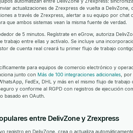
ipos automatizan entre DelivZone y Zrexpress: sincroniza
viar actualizaciones de Zrexpress de vuelta a DelivZone, d
iones a través de Zrexpress, alertar a su equipo por chat c
para que ambos sistemas vean la misma fuente de verdad.
ededor de 5 minutos. Regístrate en eGrow, autoriza DelivZo
de trabajo entre ellas y actívalo. Se incluye una incorporac
stor de cuenta real creará tu primer flujo de trabajo contig
íficamente para equipos de comercio electrónico y operaci
nciona junto con
Más de 100 integraciones adicionales
, por
atsApp, FedEx, DHL y más en el mismo flujo de trabajo c
seguro y conforme al RGPD con registros de ejecución com
eso basado en OAuth.
populares entre DelivZone y Zrexpress
 registro en DelivZone, crea o actualiza automáticamente 