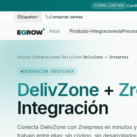
Confi
TIEMPO LIMITADO
Español
Contactar Ventas
Inicio
Producto
Integraciones
Ia
Precio
Inicio
/
Integraciones
/
DelivZone
/
DelivZone + Zrexpress
INTEGRACIÓN VERIFICADA
DelivZone
+
Zr
Integración
Conecta DelivZone con Zrexpress en minutos y 
trabajo entre ellas: sin código, sin desarrollad