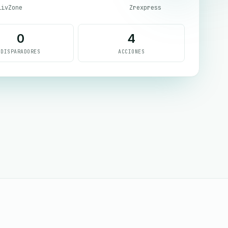
livZone
Zrexpress
0
4
DISPARADORES
ACCIONES