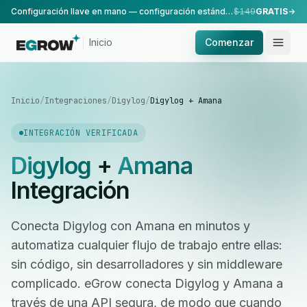
Configuración llave en mano — configuración estándar, realizada por nuestro equipo.
$149
GRATIS
Inicio
Comenzar
Inicio
/
Integraciones
/
Digylog
/
Digylog + Amana
INTEGRACIÓN VERIFICADA
Digylog
+
Amana
Integración
Conecta Digylog con Amana en minutos y
automatiza cualquier flujo de trabajo entre ellas:
sin código, sin desarrolladores y sin middleware
complicado. eGrow conecta Digylog y Amana a
través de una API segura, de modo que cuando