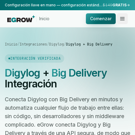
Configuración llave en mano — configuración estándar, realizada por nuestro equipo.
$149
GRATIS
Inicio
Comenzar
Inicio
/
Integraciones
/
Digylog
/
Digylog + Big Delivery
INTEGRACIÓN VERIFICADA
Digylog
+
Big Delivery
Integración
Conecta Digylog con Big Delivery en minutos y
automatiza cualquier flujo de trabajo entre ellas:
sin código, sin desarrolladores y sin middleware
complicado. eGrow conecta Digylog y Big
Delivery a través de una API segura, de modo que