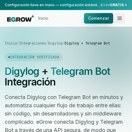
Configuración llave en mano — configuración estándar, realizada por nuestro equipo.
$149
GRATIS
Inicio
Comenzar
Inicio
/
Integraciones
/
Digylog
/
Digylog + Telegram Bot
INTEGRACIÓN VERIFICADA
Digylog
+
Telegram Bot
Integración
Conecta Digylog con Telegram Bot en minutos y
automatiza cualquier flujo de trabajo entre ellas:
sin código, sin desarrolladores y sin middleware
complicado. eGrow conecta Digylog y Telegram
Bot a través de una API segura, de modo que