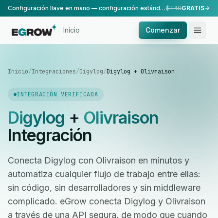
Configuración llave en mano — configuración estándar, realizada por nuestro equipo.
$149
GRATIS
Inicio
Comenzar
Inicio
/
Integraciones
/
Digylog
/
Digylog + Olivraison
INTEGRACIÓN VERIFICADA
Digylog
+
Olivraison
Integración
Conecta Digylog con Olivraison en minutos y
automatiza cualquier flujo de trabajo entre ellas:
sin código, sin desarrolladores y sin middleware
complicado. eGrow conecta Digylog y Olivraison
a través de una API segura, de modo que cuando