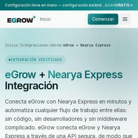
Configuración llave en mano — configuración estándar, realizada por nuestro equipo.
$149
GRATIS
Inicio
Comenzar
Inicio
/
Integraciones
/
eGrow
/
eGrow + Nearya Express
INTEGRACIÓN VERIFICADA
eGrow
+
Nearya Express
Integración
Conecta eGrow con Nearya Express en minutos y
automatiza cualquier flujo de trabajo entre ellas:
sin código, sin desarrolladores y sin middleware
complicado. eGrow conecta eGrow y Nearya
Express a través de una API segura, de modo que