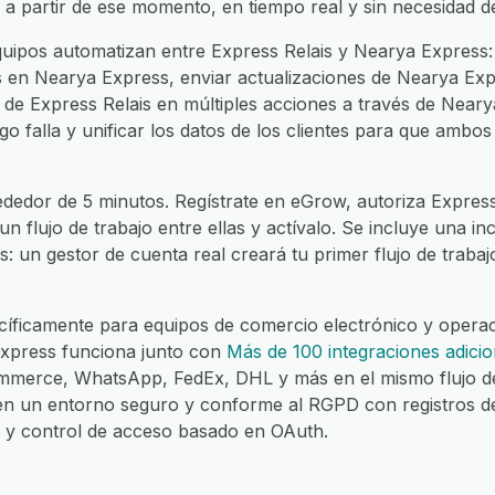
 a partir de ese momento, en tiempo real y sin necesidad d
ipos automatizan entre Express Relais y Nearya Express:
is en Nearya Express, enviar actualizaciones de Nearya Exp
to de Express Relais en múltiples acciones a través de Neary
o falla y unificar los datos de los clientes para que ambo
ededor de 5 minutos. Regístrate en eGrow, autoriza Express
 un flujo de trabajo entre ellas y actívalo. Se incluye una 
es: un gestor de cuenta real creará tu primer flujo de traba
íficamente para equipos de comercio electrónico y operaci
Express funciona junto con
Más de 100 integraciones adicio
merce, WhatsApp, FedEx, DHL y más en el mismo flujo de
 en un entorno seguro y conforme al RGPD con registros d
lo y control de acceso basado en OAuth.