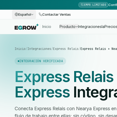
Confi
TIEMPO LIMITADO
Español
Contactar Ventas
Inicio
Producto
Integraciones
Ia
Precio
Inicio
/
Integraciones
/
Express Relais
/
Express Relais + Nea
INTEGRACIÓN VERIFICADA
Express Relais
Express
Integr
Conecta Express Relais con Nearya Express en 
flujo de trabajo entre ellas: sin código, sin des