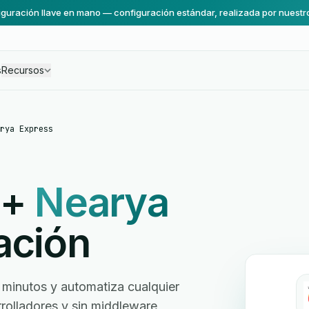
guración llave en mano — configuración estándar, realizada por nuestr
s
Recursos
rya Express
+
Nearya
ación
minutos y automatiza cualquier
arrolladores y sin middleware