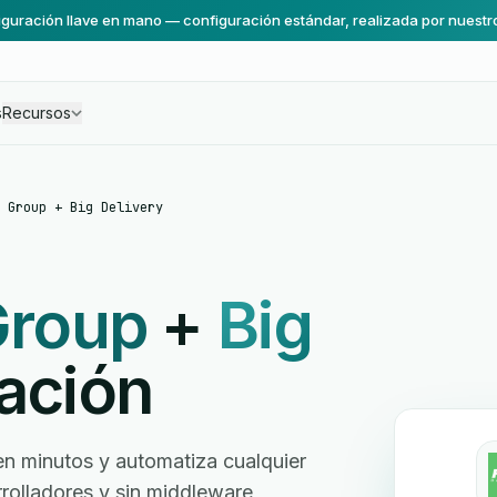
guración llave en mano — configuración estándar, realizada por nuestr
s
Recursos
 Group + Big Delivery
 Group
+
Big
ación
en minutos y automatiza cualquier
arrolladores y sin middleware