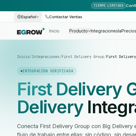
Confi
TIEMPO LIMITADO
Español
Contactar Ventas
Inicio
Producto
Integraciones
Ia
Precio
Inicio
/
Integraciones
/
First Delivery Group
/
First Delivery
INTEGRACIÓN VERIFICADA
First Delivery
Delivery
Integr
Conecta First Delivery Group con Big Delivery 
flujo de trabajo entre ellas: sin código, sin des