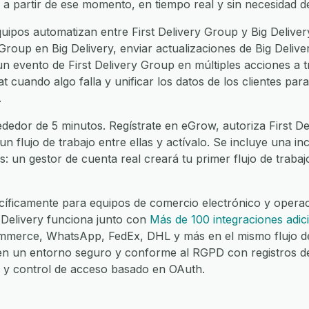
 a partir de ese momento, en tiempo real y sin necesidad d
ipos automatizan entre First Delivery Group y Big Deliver
 Group en Big Delivery, enviar actualizaciones de Big Deliver
 un evento de First Delivery Group en múltiples acciones a t
at cuando algo falla y unificar los datos de los clientes p
.
dedor de 5 minutos. Regístrate en eGrow, autoriza First De
 un flujo de trabajo entre ellas y actívalo. Se incluye una 
es: un gestor de cuenta real creará tu primer flujo de traba
íficamente para equipos de comercio electrónico y operaci
 Delivery funciona junto con
Más de 100 integraciones adic
merce, WhatsApp, FedEx, DHL y más en el mismo flujo de
 en un entorno seguro y conforme al RGPD con registros d
lo y control de acceso basado en OAuth.