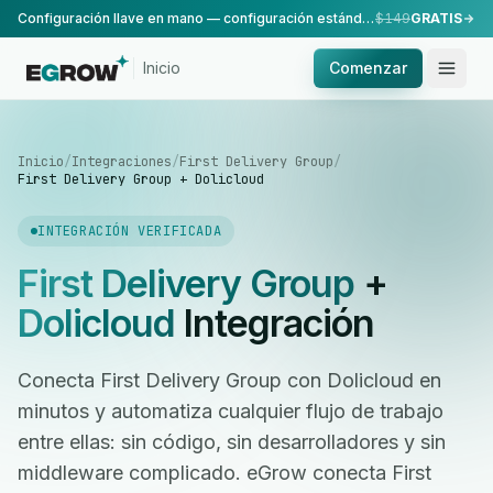
Configuración llave en mano — configuración estándar, realizada por nuestro equipo.
$149
GRATIS
Inicio
Comenzar
Inicio
/
Integraciones
/
First Delivery Group
/
First Delivery Group + Dolicloud
INTEGRACIÓN VERIFICADA
First Delivery Group
+
Dolicloud
Integración
Conecta First Delivery Group con Dolicloud en
minutos y automatiza cualquier flujo de trabajo
entre ellas: sin código, sin desarrolladores y sin
middleware complicado. eGrow conecta First