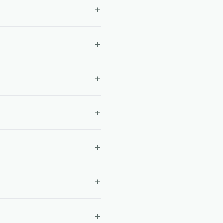
+
+
+
+
+
+
+