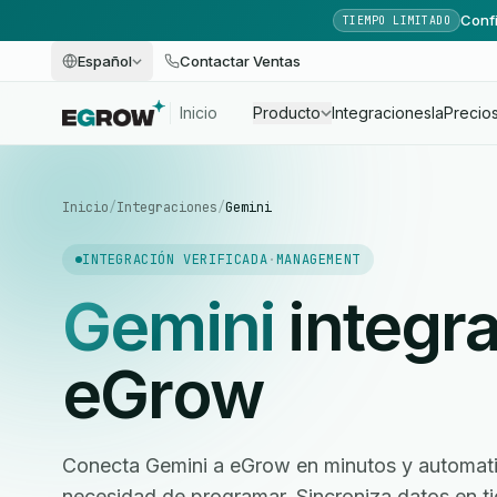
Confi
TIEMPO LIMITADO
Español
Contactar Ventas
Inicio
Producto
Integraciones
Ia
Precio
Inicio
/
Integraciones
/
Gemini
INTEGRACIÓN VERIFICADA
·
MANAGEMENT
Gemini
integr
eGrow
Conecta Gemini a eGrow en minutos y automatiza
necesidad de programar. Sincroniza datos en ti