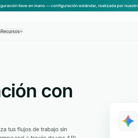
guración llave en mano — configuración estándar, realizada por nuestr
s
Recursos
ación con
 tus flujos de trabajo sin
empo real a través de una API