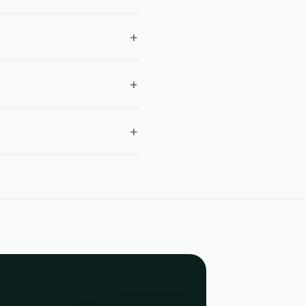
+
+
+