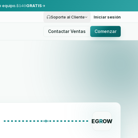
o equipo.
$149
GRATIS
Soporte al Cliente
Iniciar sesión
Contactar Ventas
Comenzar
EG
R
OW