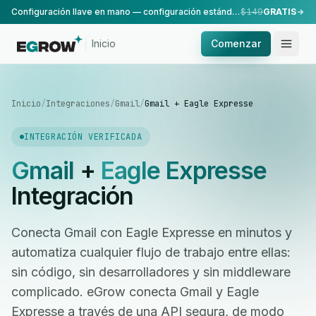
Configuración llave en mano — configuración estándar, realizada por nuestro equipo.
$149
GRATIS
Inicio
Comenzar
Inicio
/
Integraciones
/
Gmail
/
Gmail + Eagle Expresse
INTEGRACIÓN VERIFICADA
Gmail
+
Eagle Expresse
Integración
Conecta Gmail con Eagle Expresse en minutos y
automatiza cualquier flujo de trabajo entre ellas:
sin código, sin desarrolladores y sin middleware
complicado. eGrow conecta Gmail y Eagle
Expresse a través de una API segura, de modo