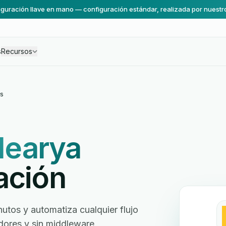
guración llave en mano — configuración estándar, realizada por nuestr
s
Recursos
s
earya
ación
tos y automatiza cualquier flujo
ladores y sin middleware