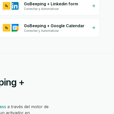
GoBeeping + Linkedin form
Conectar y Automatizar
GoBeeping + Google Calendar
Conectar y Automatizar
ping +
ess
a través del motor de
un activador en