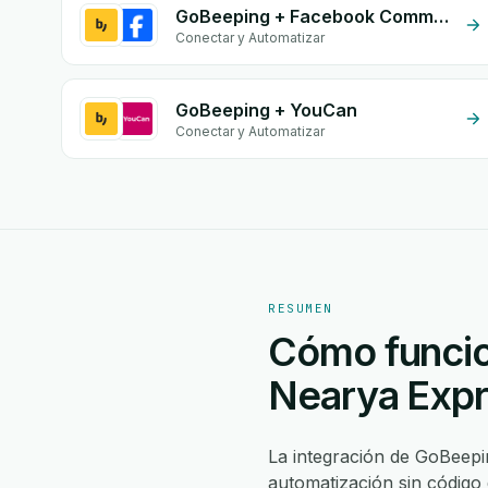
GoBeeping + Facebook Commerce
Conectar y Automatizar
GoBeeping + YouCan
Conectar y Automatizar
RESUMEN
Cómo funcio
Nearya Exp
La integración de GoBeep
automatización sin código