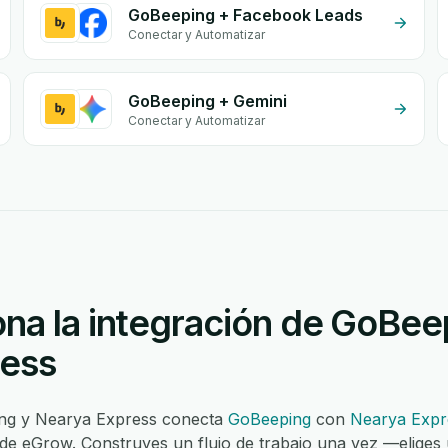
GoBeeping + Facebook Leads
Conectar y Automatizar
GoBeeping + Gemini
Conectar y Automatizar
na la integración de GoBee
ress
ing y Nearya Express conecta
GoBeeping
con
Nearya Expr
 de eGrow. Construyes un flujo de trabajo una vez —eliges 