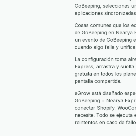
GoBeeping, seleccionas u
aplicaciones sincronizadas
Cosas comunes que los eq
de GoBeeping en Nearya Ex
un evento de GoBeeping en
cuando algo falla y unific
La configuración toma alr
Express, arrastra y suelta
gratuita en todos los plan
pantalla compartida.
eGrow está diseñado espec
GoBeeping + Nearya Expr
conectar Shopify, WooCom
necesite. Todo se ejecuta
reintentos en caso de fal