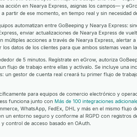
na acción en Nearya Express, asignas los campos— y eG
 a partir de ese momento, en tiempo real y sin necesidad d
uipos automatizan entre GoBeeping y Nearya Express: sinc
press, enviar actualizaciones de Nearya Express de vuelta
 múltiples acciones a través de Nearya Express, alertar a
ar los datos de los clientes para que ambos sistemas vean l
ededor de 5 minutos. Regístrate en eGrow, autoriza GoBeep
 un flujo de trabajo entre ellas y actívalo. Se incluye una 
es: un gestor de cuenta real creará tu primer flujo de traba
íficamente para equipos de comercio electrónico y operaci
ess funciona junto con
Más de 100 integraciones adicional
merce, WhatsApp, FedEx, DHL y más en el mismo flujo de
 en un entorno seguro y conforme al RGPD con registros d
lo y control de acceso basado en OAuth.