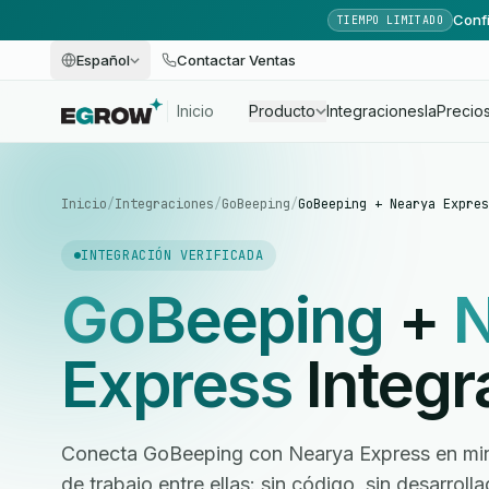
Confi
TIEMPO LIMITADO
Español
Contactar Ventas
Inicio
Producto
Integraciones
Ia
Precio
Inicio
/
Integraciones
/
GoBeeping
/
GoBeeping + Nearya Expres
INTEGRACIÓN VERIFICADA
GoBeeping
+
N
Express
Integr
Conecta GoBeeping con Nearya Express en minu
de trabajo entre ellas: sin código, sin desarrol