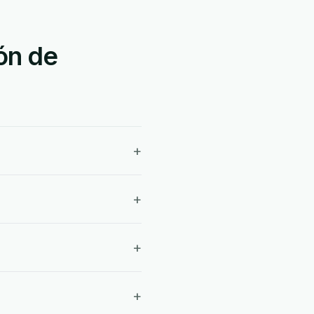
ón de
+
+
+
+