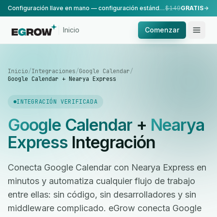
Configuración llave en mano — configuración estándar, realizada por nuestro equipo.
$149
GRATIS
Inicio
Comenzar
Inicio
/
Integraciones
/
Google Calendar
/
Google Calendar + Nearya Express
INTEGRACIÓN VERIFICADA
Google Calendar
+
Nearya
Express
Integración
Conecta Google Calendar con Nearya Express en
minutos y automatiza cualquier flujo de trabajo
entre ellas: sin código, sin desarrolladores y sin
middleware complicado. eGrow conecta Google