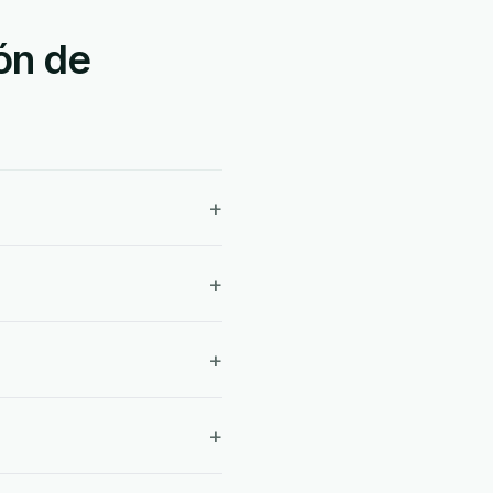
ón de
+
+
+
+