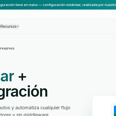
guración llave en mano — configuración estándar, realizada por nuestr
s
Recursos
rexpress
ar
+
gración
tos y automatiza cualquier flujo
ladores y sin middleware