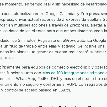
ese momento, en tiempo real y sin necesidad de desarrollad
ipos automatizan entre Google Calendar y Zrexpress: sinc
press, enviar actualizaciones de Zrexpress de vuelta a Goo
dar en múltiples acciones a través de Zrexpress, alertar a
ar los datos de los clientes para que ambos sistemas vean l
ededor de 5 minutos. Regístrate en eGrow, autoriza Google 
a un flujo de trabajo entre ellas y actívalo. Se incluye una
todos los planes: un gestor de cuenta real creará tu primer 
partida.
íficamente para equipos de comercio electrónico y operaci
ess funciona junto con
Más de 100 integraciones adicional
merce, WhatsApp, FedEx, DHL y más en el mismo flujo de
 en un entorno seguro y conforme al RGPD con registros d
lo y control de acceso basado en OAuth.