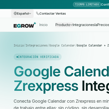
Confi
TIEMPO LIMITADO
Español
Contactar Ventas
Inicio
Producto
Integraciones
Ia
Precio
Inicio
/
Integraciones
/
Google Calendar
/
Google Calendar + Z
INTEGRACIÓN VERIFICADA
Google Calend
Zrexpress
Inte
Conecta Google Calendar con Zrexpress en minu
de trabajo entre ellas: sin código, sin desarrol