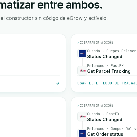
atizar entre ambos.
 el constructor sin código de eGrow y actívalo.
⚡
DISPARADOR
→
ACCIÓN
Cuando · Guepex Deliver
Status Changed
Entonces · FastEX
Get Parcel Tracking
USAR ESTE FLUJO DE TRABAJ
⚡
DISPARADOR
→
ACCIÓN
Cuando · FastEX
Status Changed
Entonces · Guepex Deliv
Get Order status