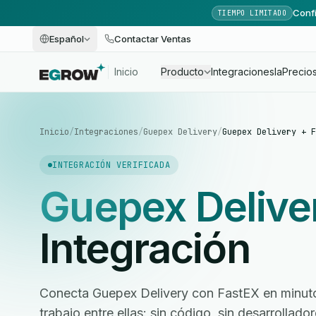
Confi
TIEMPO LIMITADO
Español
Contactar Ventas
Inicio
Producto
Integraciones
Ia
Precio
Inicio
/
Integraciones
/
Guepex Delivery
/
Guepex Delivery + F
INTEGRACIÓN VERIFICADA
Guepex Delive
Integración
Conecta Guepex Delivery con FastEX en minutos
trabajo entre ellas: sin código, sin desarrollad