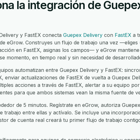
na la integración de Guepex
Delivery y FastEX conecta
Guepex Delivery
con
FastEX
a t
 de eGrow. Construyes un flujo de trabajo una vez —eliges
a acción en FastEX, asignas los campos— y eGrow mantiene
ese momento, en tiempo real y sin necesidad de desarrollad
ipos automatizan entre Guepex Delivery y FastEX: sincron
 enviar actualizaciones de FastEX de vuelta a Guepex Deliv
iples acciones a través de FastEX, alertar a su equipo por
clientes para que ambos sistemas vean la misma fuente de v
ededor de 5 minutos. Regístrate en eGrow, autoriza Guepex 
de trabajo entre ellas y actívalo. Se incluye una incorporac
stor de cuenta real creará tu primer flujo de trabajo contig