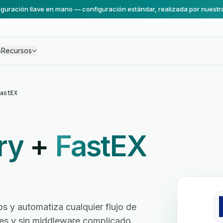
guración llave en mano — configuración estándar, realizada por nuestr
s
Recursos
astEX
ry
+
FastEX
 y automatiza cualquier flujo de
ores y sin middleware complicado.