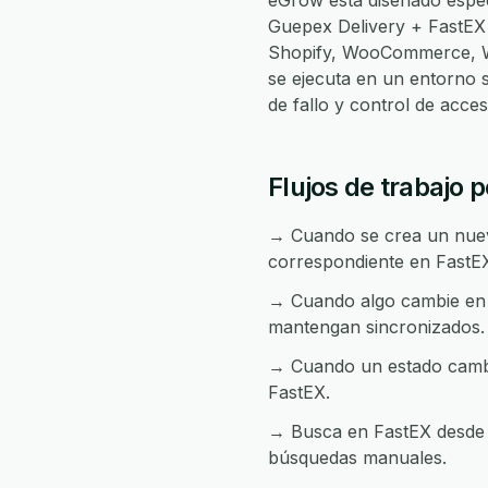
eGrow está diseñado espec
Guepex Delivery + FastEX
Shopify, WooCommerce, Wh
se ejecuta en un entorno 
de fallo y control de acc
Flujos de trabajo 
→ Cuando se crea un nuevo
correspondiente en FastE
→ Cuando algo cambie en F
mantengan sincronizados.
→ Cuando un estado cambia
FastEX.
→ Busca en FastEX desde c
búsquedas manuales.