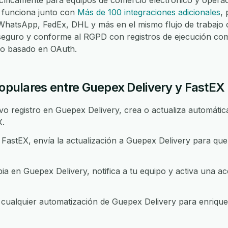
íficamente para equipos de comercio electrónico y operaci
 funciona junto con
Más de 100 integraciones adicionales
,
atsApp, FedEx, DHL y más en el mismo flujo de trabajo c
seguro y conforme al RGPD con registros de ejecución com
eso basado en OAuth.
populares entre Guepex Delivery y FastEX
 registro en Guepex Delivery, crea o actualiza automática
X.
astEX, envía la actualización a Guepex Delivery para qu
 en Guepex Delivery, notifica a tu equipo y activa una ac
ualquier automatización de Guepex Delivery para enriquece