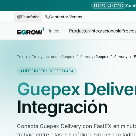
Confi
TIEMPO LIMITADO
Español
Contactar Ventas
Inicio
Producto
Integraciones
Ia
Precio
Inicio
/
Integraciones
/
Guepex Delivery
/
Guepex Delivery + F
INTEGRACIÓN VERIFICADA
Guepex Delive
Integración
Conecta Guepex Delivery con FastEX en minutos
trabajo entre ellas: sin código, sin desarrollad