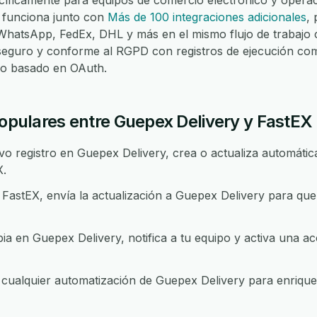
íficamente para equipos de comercio electrónico y operaci
 funciona junto con
Más de 100 integraciones adicionales
,
atsApp, FedEx, DHL y más en el mismo flujo de trabajo c
seguro y conforme al RGPD con registros de ejecución com
eso basado en OAuth.
populares entre Guepex Delivery y FastEX
 registro en Guepex Delivery, crea o actualiza automática
X.
astEX, envía la actualización a Guepex Delivery para qu
 en Guepex Delivery, notifica a tu equipo y activa una ac
ualquier automatización de Guepex Delivery para enriquece