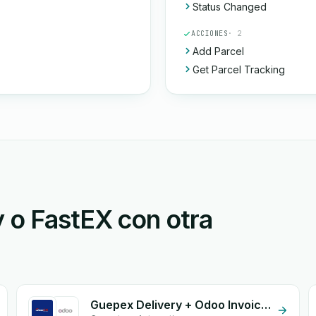
Status Changed
ACCIONES
· 2
Add Parcel
Get Parcel Tracking
 o FastEX con otra
Guepex Delivery + Odoo Invoices