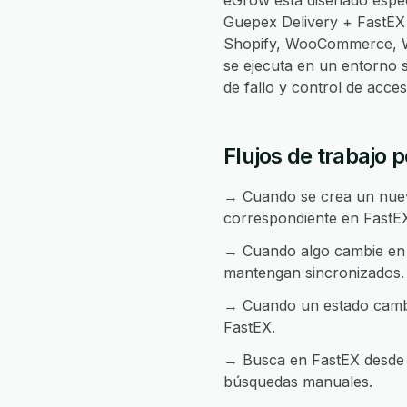
eGrow está diseñado espec
Guepex Delivery + FastEX
Shopify, WooCommerce, Wh
se ejecuta en un entorno 
de fallo y control de acc
Flujos de trabajo 
→ Cuando se crea un nuevo
correspondiente en FastE
→ Cuando algo cambie en F
mantengan sincronizados.
→ Cuando un estado cambia
FastEX.
→ Busca en FastEX desde c
búsquedas manuales.