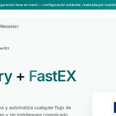
guración llave en mano — configuración estándar, realizada por nuestr
s
Recursos
astEX
ry
+
FastEX
 y automatiza cualquier flujo de
ores y sin middleware complicado.