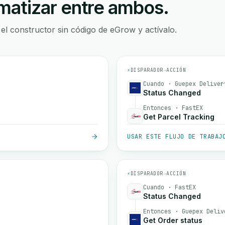
atizar entre ambos.
 el constructor sin código de eGrow y actívalo.
⚡
DISPARADOR
→
ACCIÓN
Cuando · Guepex Deliver
Status Changed
Entonces · FastEX
Get Parcel Tracking
USAR ESTE FLUJO DE TRABAJ
⚡
DISPARADOR
→
ACCIÓN
Cuando · FastEX
Status Changed
Entonces · Guepex Deliv
Get Order status