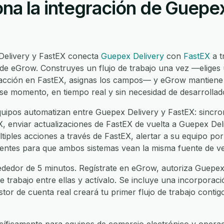
na la integración de Guepex
Delivery y FastEX conecta
Guepex Delivery
con
FastEX
a t
 de eGrow. Construyes un flujo de trabajo una vez —eliges
a acción en FastEX, asignas los campos— y eGrow mantiene
ese momento, en tiempo real y sin necesidad de desarrollad
ipos automatizan entre Guepex Delivery y FastEX: sincron
 enviar actualizaciones de FastEX de vuelta a Guepex Deliv
iples acciones a través de FastEX, alertar a su equipo por
clientes para que ambos sistemas vean la misma fuente de v
ededor de 5 minutos. Regístrate en eGrow, autoriza Guepex 
de trabajo entre ellas y actívalo. Se incluye una incorporac
stor de cuenta real creará tu primer flujo de trabajo contig