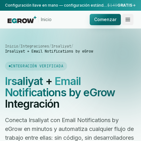
Configuración llave en mano — configuración estándar, realizada por nuestro equipo.
$149
GRATIS
Inicio
Comenzar
Inicio
/
Integraciones
/
Irsaliyat
/
Irsaliyat + Email Notifications by eGrow
INTEGRACIÓN VERIFICADA
Irsaliyat
+
Email
Notifications by eGrow
Integración
Conecta Irsaliyat con Email Notifications by
eGrow en minutos y automatiza cualquier flujo de
trabajo entre ellas: sin código, sin desarrolladores