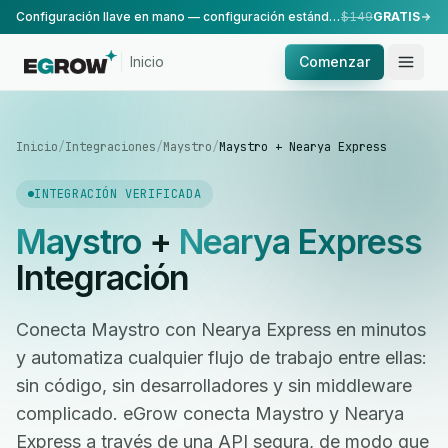
Configuración llave en mano — configuración estándar, realizada por nuestro equipo.
$149
GRATIS
Inicio
Comenzar
Inicio
/
Integraciones
/
Maystro
/
Maystro + Nearya Express
INTEGRACIÓN VERIFICADA
Maystro
+
Nearya Express
Integración
Conecta Maystro con Nearya Express en minutos
y automatiza cualquier flujo de trabajo entre ellas:
sin código, sin desarrolladores y sin middleware
complicado. eGrow conecta Maystro y Nearya
Express a través de una API segura, de modo que