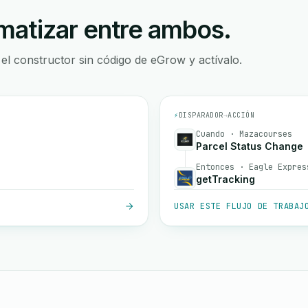
atizar entre ambos.
 el constructor sin código de eGrow y actívalo.
⚡
DISPARADOR
→
ACCIÓN
Cuando · Mazacourses
Parcel Status Change
Entonces · Eagle Expres
getTracking
USAR ESTE FLUJO DE TRABAJ