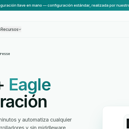
guración llave en mano — configuración estándar, realizada por nuestr
s
Recursos
resse
+
Eagle
ración
nutos y automatiza cualquier
arrolladores y sin middleware