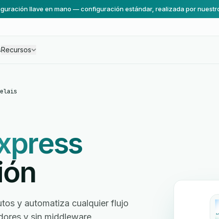
guración llave en mano — configuración estándar, realizada por nuestr
s
Recursos
elais
xpress
ión
tos y automatiza cualquier flujo
ladores y sin middleware