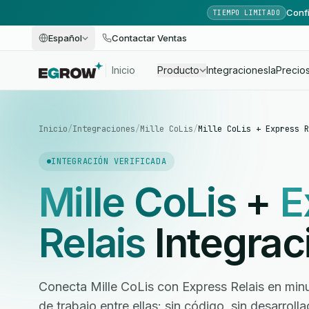
Confi
TIEMPO LIMITADO
Español
Contactar Ventas
Inicio
Producto
Integraciones
Ia
Precio
Inicio
/
Integraciones
/
Mille CoLis
/
Mille CoLis + Express R
INTEGRACIÓN VERIFICADA
Mille CoLis
+
E
Relais
Integrac
Conecta Mille CoLis con Express Relais en minu
de trabajo entre ellas: sin código, sin desarrol