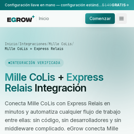
Configuración llave en mano — configuración estándar, realizada por nuestro equipo.
$149
GRATIS
Inicio
Comenzar
Inicio
/
Integraciones
/
Mille CoLis
/
Mille CoLis + Express Relais
INTEGRACIÓN VERIFICADA
Mille CoLis
+
Express
Relais
Integración
Conecta Mille CoLis con Express Relais en
minutos y automatiza cualquier flujo de trabajo
entre ellas: sin código, sin desarrolladores y sin
middleware complicado. eGrow conecta Mille