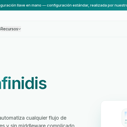
guración llave en mano — configuración estándar, realizada por nuestr
s
Recursos
nfinidis
automatiza cualquier flujo de
ores y sin middleware complicado.