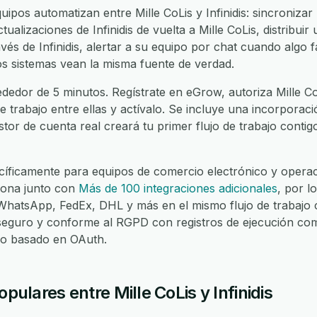
pos automatizan entre Mille CoLis y Infinidis: sincronizar 
ctualizaciones de Infinidis de vuelta a Mille CoLis, distribui
vés de Infinidis, alertar a su equipo por chat cuando algo fa
os sistemas vean la misma fuente de verdad.
dedor de 5 minutos. Regístrate en eGrow, autoriza Mille CoLi
de trabajo entre ellas y actívalo. Se incluye una incorporac
stor de cuenta real creará tu primer flujo de trabajo contig
íficamente para equipos de comercio electrónico y operaci
ciona junto con
Más de 100 integraciones adicionales
, por l
atsApp, FedEx, DHL y más en el mismo flujo de trabajo c
seguro y conforme al RGPD con registros de ejecución com
eso basado en OAuth.
opulares entre Mille CoLis y Infinidis