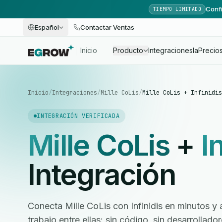
Confi
TIEMPO LIMITADO
Español
Contactar Ventas
Inicio
Producto
Integraciones
Ia
Precio
Inicio
/
Integraciones
/
Mille CoLis
/
Mille CoLis + Infinidis
INTEGRACIÓN VERIFICADA
Mille CoLis
+
I
Integración
Conecta Mille CoLis con Infinidis en minutos y 
trabajo entre ellas: sin código, sin desarrollad