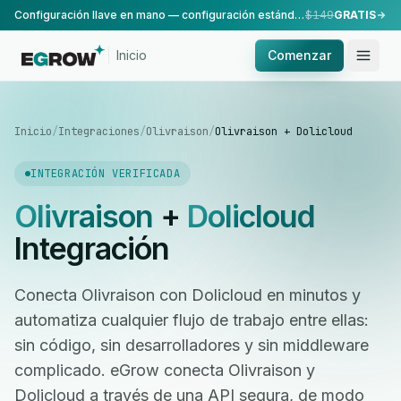
Configuración llave en mano — configuración estándar, realizada por nuestro equipo.
$149
GRATIS
Inicio
Comenzar
Inicio
/
Integraciones
/
Olivraison
/
Olivraison + Dolicloud
INTEGRACIÓN VERIFICADA
Olivraison
+
Dolicloud
Integración
Conecta Olivraison con Dolicloud en minutos y
automatiza cualquier flujo de trabajo entre ellas:
sin código, sin desarrolladores y sin middleware
complicado. eGrow conecta Olivraison y
Dolicloud a través de una API segura, de modo