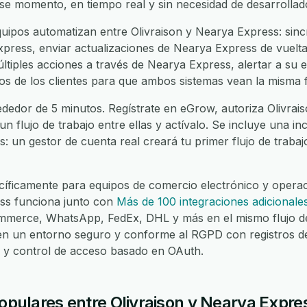
ese momento, en tiempo real y sin necesidad de desarrollad
ipos automatizan entre Olivraison y Nearya Express: sinc
press, enviar actualizaciones de Nearya Express de vuelta a
últiples acciones a través de Nearya Express, alertar a su
datos de los clientes para que ambos sistemas vean la misma
dedor de 5 minutos. Regístrate en eGrow, autoriza Olivrai
 un flujo de trabajo entre ellas y actívalo. Se incluye una 
es: un gestor de cuenta real creará tu primer flujo de traba
íficamente para equipos de comercio electrónico y operaci
ess funciona junto con
Más de 100 integraciones adicionale
merce, WhatsApp, FedEx, DHL y más en el mismo flujo de
 en un entorno seguro y conforme al RGPD con registros d
lo y control de acceso basado en OAuth.
populares entre Olivraison y Nearya Expre