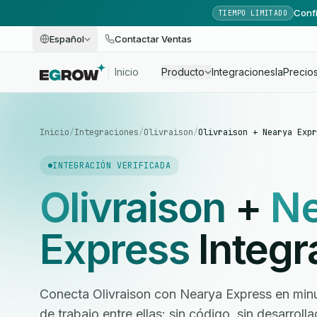
Confi
TIEMPO LIMITADO
Español
Contactar Ventas
Inicio
Producto
Integraciones
Ia
Precio
Inicio
/
Integraciones
/
Olivraison
/
Olivraison + Nearya Expr
INTEGRACIÓN VERIFICADA
Olivraison
+
Ne
Express
Integr
Conecta Olivraison con Nearya Express en minut
de trabajo entre ellas: sin código, sin desarrol