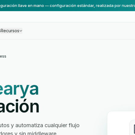
guración llave en mano — configuración estándar, realizada por nuestr
s
Recursos
ess
arya
ación
os y automatiza cualquier flujo
ladores y sin middleware