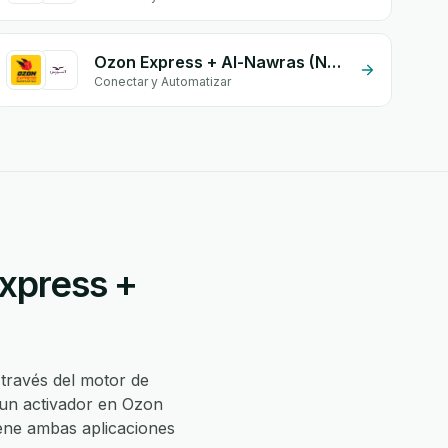
Ozon Express + Al-Nawras (Nawris)
Conectar y Automatizar
Express +
través del motor de
 un activador en Ozon
ene ambas aplicaciones