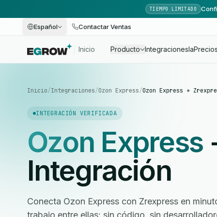
Confi
TIEMPO LIMITADO
Español
Contactar Ventas
Inicio
Producto
Integraciones
Ia
Precio
Inicio
/
Integraciones
/
Ozon Express
/
Ozon Express + Zrexpre
INTEGRACIÓN VERIFICADA
Ozon Express
Integración
Conecta Ozon Express con Zrexpress en minutos
trabajo entre ellas: sin código, sin desarrollad