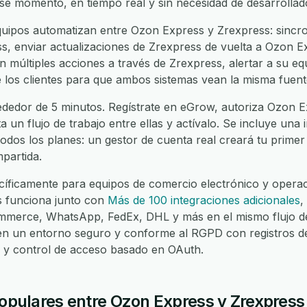
ese momento, en tiempo real y sin necesidad de desarrollad
ipos automatizan entre Ozon Express y Zrexpress: sincro
, enviar actualizaciones de Zrexpress de vuelta a Ozon Exp
 múltiples acciones a través de Zrexpress, alertar a su e
 de los clientes para que ambos sistemas vean la misma fuen
ededor de 5 minutos. Regístrate en eGrow, autoriza Ozon E
a un flujo de trabajo entre ellas y actívalo. Se incluye una
todos los planes: un gestor de cuenta real creará tu primer 
partida.
íficamente para equipos de comercio electrónico y operaci
 funciona junto con
Más de 100 integraciones adicionales
,
merce, WhatsApp, FedEx, DHL y más en el mismo flujo de
 en un entorno seguro y conforme al RGPD con registros d
lo y control de acceso basado en OAuth.
populares entre Ozon Express y Zrexpress