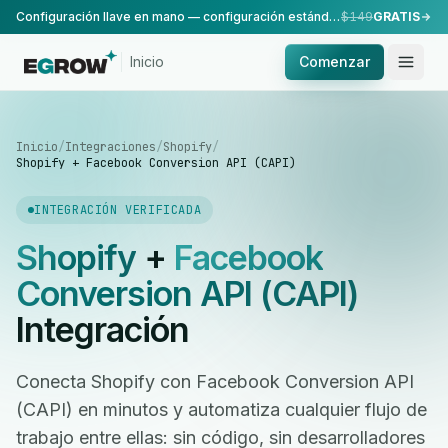
Configuración llave en mano — configuración estándar, realizada por nuestro equipo.
$149
GRATIS
Inicio
Comenzar
Inicio
/
Integraciones
/
Shopify
/
Shopify + Facebook Conversion API (CAPI)
INTEGRACIÓN VERIFICADA
Shopify
+
Facebook
Conversion API (CAPI)
Integración
Conecta Shopify con Facebook Conversion API
(CAPI) en minutos y automatiza cualquier flujo de
trabajo entre ellas: sin código, sin desarrolladores