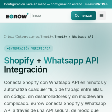
Configuración llave en mano — configuración estándar, realizada por nuestro equipo.
$149
GRATIS
Inicio
Comenzar
Inicio
/
Integraciones
/
Shopify
/
Shopify + Whatsapp API
INTEGRACIÓN VERIFICADA
Shopify
+
Whatsapp API
Integración
Conecta Shopify con Whatsapp API en minutos y
automatiza cualquier flujo de trabajo entre ellas:
sin código, sin desarrolladores y sin middleware
complicado. eGrow conecta Shopify y Whatsapp
API a través de una API segura, de modo que