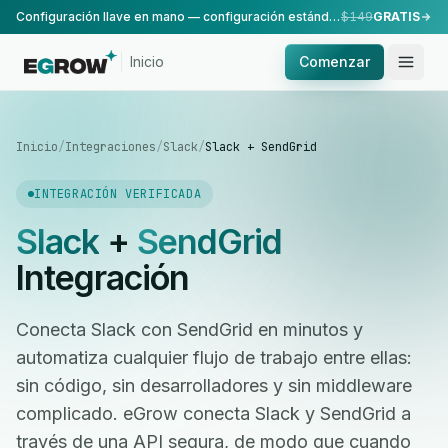
Configuración llave en mano — configuración estándar, realizada por nuestro equipo.
$149
GRATIS
Inicio
Comenzar
Inicio
/
Integraciones
/
Slack
/
Slack + SendGrid
INTEGRACIÓN VERIFICADA
Slack
+
SendGrid
Integración
Conecta Slack con SendGrid en minutos y
automatiza cualquier flujo de trabajo entre ellas:
sin código, sin desarrolladores y sin middleware
complicado. eGrow conecta Slack y SendGrid a
través de una API segura, de modo que cuando