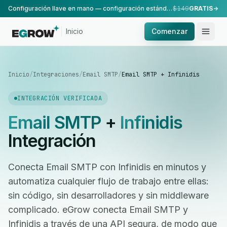
Configuración llave en mano — configuración estándar, realizada por nuestro equipo.
$149
GRATIS
Inicio
Comenzar
Inicio
/
Integraciones
/
Email SMTP
/
Email SMTP + Infinidis
INTEGRACIÓN VERIFICADA
Email SMTP
+
Infinidis
Integración
Conecta Email SMTP con Infinidis en minutos y
automatiza cualquier flujo de trabajo entre ellas:
sin código, sin desarrolladores y sin middleware
complicado. eGrow conecta Email SMTP y
Infinidis a través de una API segura, de modo que