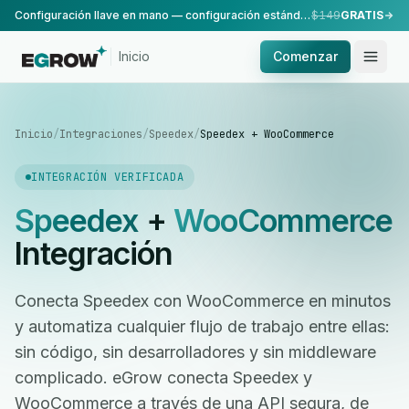
Configuración llave en mano — configuración estándar, realizada por nuestro equipo.
$149
GRATIS
Inicio
Comenzar
Inicio
/
Integraciones
/
Speedex
/
Speedex + WooCommerce
INTEGRACIÓN VERIFICADA
Speedex
+
WooCommerce
Integración
Conecta Speedex con WooCommerce en minutos
y automatiza cualquier flujo de trabajo entre ellas:
sin código, sin desarrolladores y sin middleware
complicado. eGrow conecta Speedex y
WooCommerce a través de una API segura, de